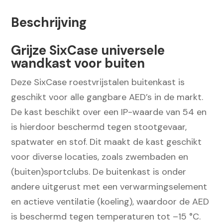
RVS
Beschrijving
AED
Buitenkast
Grijze SixCase universele
Met
wandkast voor buiten
Drukknop
(Grijs)
Deze SixCase roestvrijstalen buitenkast is
aantal
geschikt voor alle gangbare AED’s in de markt.
De kast beschikt over een IP-waarde van 54 en
is hierdoor beschermd tegen stootgevaar,
spatwater en stof. Dit maakt de kast geschikt
voor diverse locaties, zoals zwembaden en
(buiten)sportclubs. De buitenkast is onder
andere uitgerust met een verwarmingselement
en actieve ventilatie (koeling), waardoor de AED
is beschermd tegen temperaturen tot –15 °C.