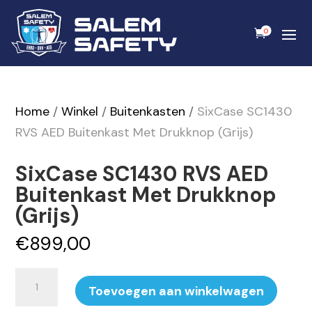
0
Home
/
Winkel
/
Buitenkasten
/
SixCase SC1430
RVS AED Buitenkast Met Drukknop (Grijs)
SixCase SC1430 RVS AED
Buitenkast Met Drukknop
(Grijs)
€
899,00
SixCase
Toevoegen aan winkelwagen
SC1430