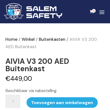
0
Home
/
Winkel
/
Buitenkasten
/
AIVIA V3 200
AED Buitenkast
AIVIA V3 200 AED
Buitenkast
€
449,00
Beschikbaar via nabestelling
AIVIA
Toevoegen aan winkelwagen
V3