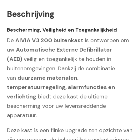
200
Beschrijving
AED
Buitenkast
Bescherming, Veiligheid en Toegankelijkheid
aantal
De
AIVIA V3 200 buitenkast
is ontworpen om
uw
Automatische Externe Defibrillator
(AED)
veilig en toegankelijk te houden in
buitenomgevingen. Dankzij de combinatie
van
duurzame materialen,
temperatuurregeling, alarmfuncties en
verlichting
biedt deze kast de ultieme
bescherming voor uw levensreddende
apparatuur.
Deze kast is een flinke upgrade ten opzichte van
zijn voorganger, de belangrijkste verbeteringen