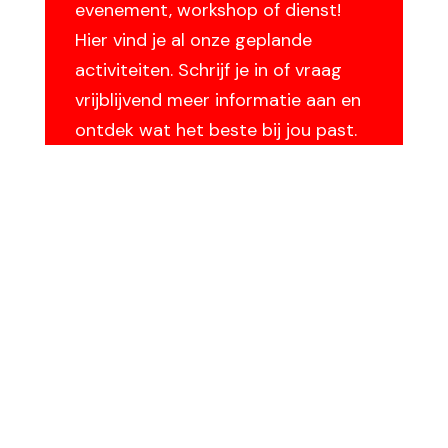
evenement, workshop of dienst!
Hier vind je al onze geplande
activiteiten. Schrijf je in of vraag
vrijblijvend meer informatie aan en
ontdek wat het beste bij jou past.
Bekijk hier de agenda!
Contact
Neem contact met ons
op!
Heb je vragen over onze trainingen,
diensten of maatwerkoplossingen? Of wil
je weten hoe Salem Safety met je