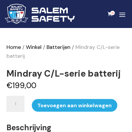
0
Home
/
Winkel
/
Batterijen
/
Mindray C/L-serie
batterij
Mindray C/L-serie batterij
€
199,00
Mindray
Toevoegen aan winkelwagen
C/L-
serie
Beschrijving
batterij