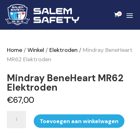
0
Home
/
Winkel
/
Elektroden
/
Mindray BeneHeart
MR62 Elektroden
Mindray BeneHeart MR62
Elektroden
€
67,00
Mindray
Toevoegen aan winkelwagen
BeneHeart
MR62