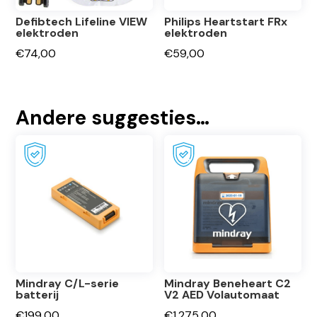
Defibtech Lifeline VIEW
Philips Heartstart FRx
elektroden
elektroden
€
74,00
€
59,00
Andere suggesties…
Mindray C/L-serie
Mindray Beneheart C2
batterij
V2 AED Volautomaat
€
199,00
€
1.275,00