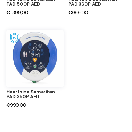
PAD 500P AED
PAD 360P AED
€
1.399,00
€
999,00
Heartsine Samaritan
PAD 350P AED
€
999,00