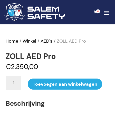
0
Home
/
Winkel
/
AED's
/
ZOLL AED Pro
ZOLL AED Pro
€
2.350,00
ZOLL
Toevoegen aan winkelwagen
AED
Pro
Beschrijving
aantal