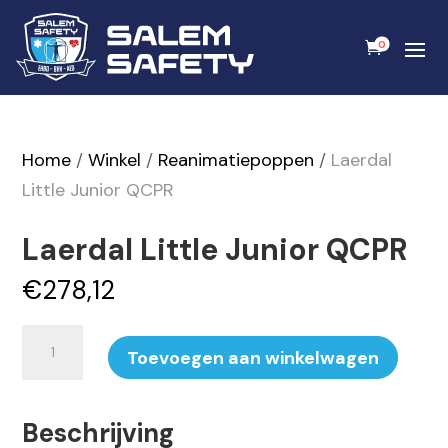
0
Home
/
Winkel
/
Reanimatiepoppen
/
Laerdal
Little Junior QCPR
Laerdal Little Junior QCPR
€
278,12
Laerdal
Toevoegen aan winkelwagen
Little
Junior
Beschrijving
QCPR