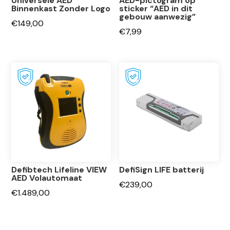
Universele AED
AED-pictogram op
Binnenkast Zonder Logo
sticker “AED in dit
gebouw aanwezig”
€
149,00
€
7,99
Defibtech Lifeline VIEW
DefiSign LIFE batterij
AED Volautomaat
€
239,00
€
1.489,00