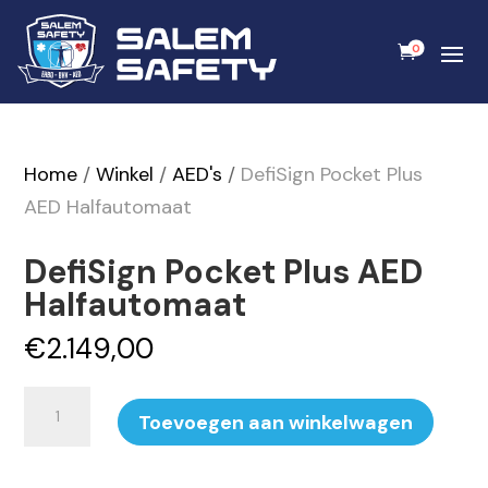
0
Home
/
Winkel
/
AED's
/
DefiSign Pocket Plus
AED Halfautomaat
DefiSign Pocket Plus AED
Halfautomaat
€
2.149,00
DefiSign
Toevoegen aan winkelwagen
Pocket
Plus