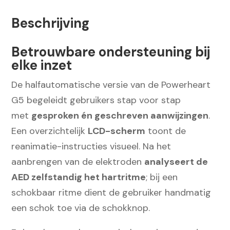
Powerheart
Beschrijving
G5
AED
Betrouwbare ondersteuning bij
Halfautomaat
elke inzet
aantal
De halfautomatische versie van de Powerheart
G5 begeleidt gebruikers stap voor stap
met
gesproken én geschreven aanwijzingen
.
Een overzichtelijk
LCD-scherm
toont de
reanimatie-instructies visueel. Na het
aanbrengen van de elektroden
analyseert de
AED zelfstandig het hartritme
; bij een
schokbaar ritme dient de gebruiker handmatig
een schok toe via de schokknop.