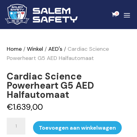
0
Home
/
Winkel
/
AED's
/
Cardiac Science
Powerheart G5 AED Halfautomaat
Cardiac Science
Powerheart G5 AED
Halfautomaat
€
1.639,00
Cardiac
Toevoegen aan winkelwagen
Science