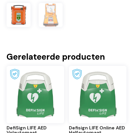
Gerelateerde producten
DefiSign LIFE AED
Defisign LIFE Online AED
Volautomaat
Halfautomaat