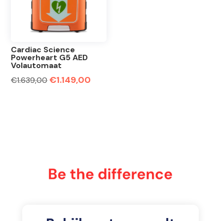
Cardiac Science
Powerheart G5 AED
Volautomaat
Oorspronkelijke
€
1.149,00
Huidige
€
1.639,00
prijs
prijs
was:
is:
€1.639,00.
€1.149,00.