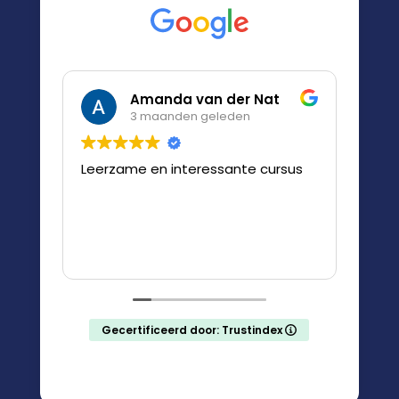
Amanda van der Nat
3 maanden geleden
Leerzame en interessante cursus
Leuk
Gecertificeerd door: Trustindex