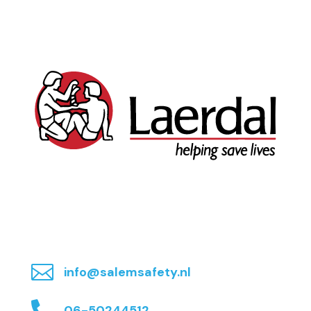

info@salemsafety.nl

06-50244512