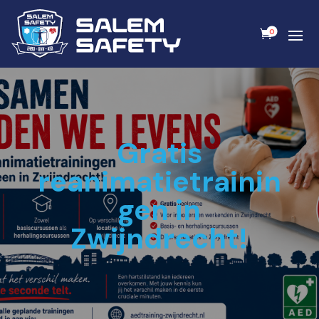
0
Gratis
reanimatietrainin
gen in
Zwijndrecht!