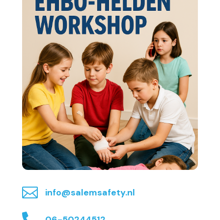

info@salemsafety.nl

06-50244512