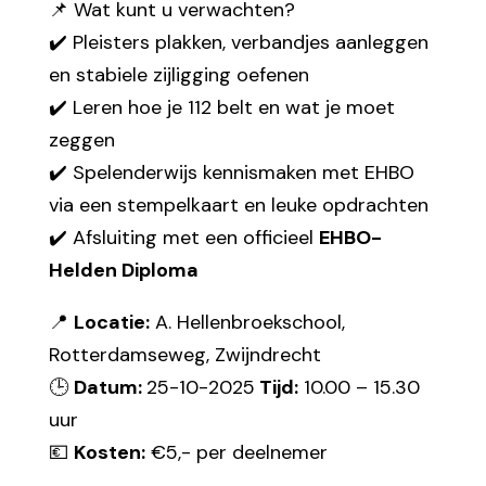
📌 Wat kunt u verwachten?
✔️ Pleisters plakken, verbandjes aanleggen
en stabiele zijligging oefenen
✔️ Leren hoe je 112 belt en wat je moet
zeggen
✔️ Spelenderwijs kennismaken met EHBO
via een stempelkaart en leuke opdrachten
✔️ Afsluiting met een officieel
EHBO-
Helden Diploma
📍
Locatie:
A. Hellenbroekschool,
Rotterdamseweg, Zwijndrecht
🕒
Datum:
25-10-2025
Tijd:
10.00 – 15.30
uur
💶
Kosten:
€5,- per deelnemer